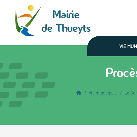
Panneau de gestion des cookies
Mairie
de Thueyts
VIE MUN
Procè
Vie municipale
Le Con