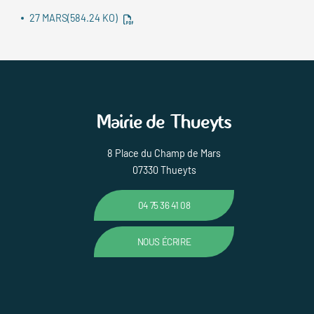
27 MARS
(584.24 KO)
Mairie de Thueyts
8 Place du Champ de Mars
07330 Thueyts
04 75 36 41 08
NOUS ÉCRIRE