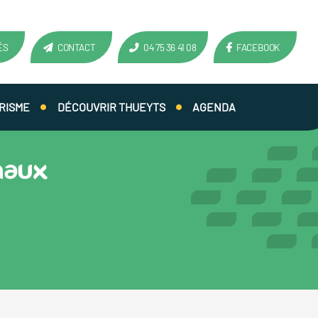
ÉS
CONTACT
04 75 36 41 08
FACEBOOK
RISME
DÉCOUVRIR THUEYTS
AGENDA
naux