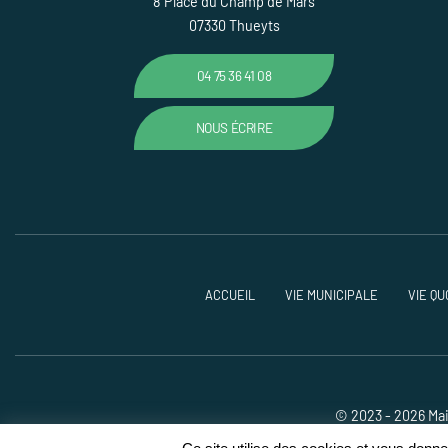
8 Place du Champ de Mars
07330 Thueyts
04 75 36 41 08
NOUS ÉCRIRE
ACCUEIL
VIE MUNICIPALE
VIE QU
© 2023 - 2026 Mai