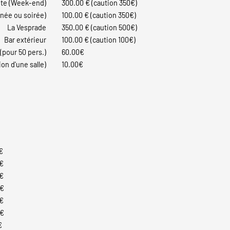
nte (Week-end)
300.00 € (caution 350€)
rnée ou soirée)
100.00 € (caution 350€)
La Vesprade
350.00 € (caution 500€)
Bar extérieur
100.00 € (caution 100€)
 (pour 50 pers.)
60.00€
on d'une salle)
10.00€
€
€
€
0€
€
0€
€