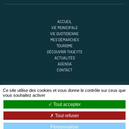
ACCUEIL
VIE MUNICIPALE
VIE QUOTIDIENNE
MES DÉMARCHES
TOURISME
DÉCOUVRIR THUEYTS
ACTUALITÉS
AGENDA
CONTACT
Ce site utilise des cookies et vous donne le contrôle sur ceux que
vous souhaitez activer
© 2023 - 2026 Mairie de Thueyts
Tout accepter
Mentions légales
Tout refuser
Zéfyx
création de sites internet à Aubenas en Ardèche
Personnaliser